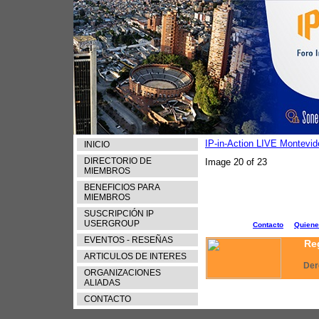
IP-in-Action LIVE Montevi
INICIO
DIRECTORIO DE
Image 20 of 23
MIEMBROS
BENEFICIOS PARA
MIEMBROS
SUSCRIPCIÓN IP
USERGROUP
Contacto
Quien
EVENTOS - RESEÑAS
Reg
ARTICULOS DE INTERES
Der
ORGANIZACIONES
ALIADAS
CONTACTO