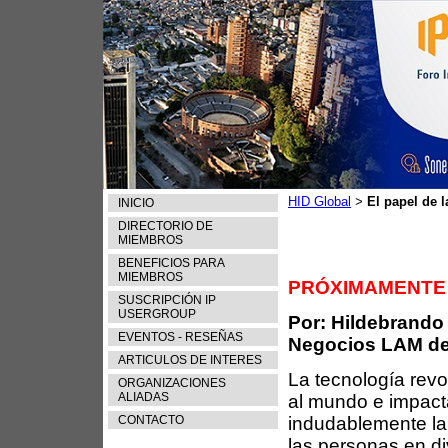
HID Global
El papel de 
>
INICIO
DIRECTORIO DE
MIEMBROS
BENEFICIOS PARA
MIEMBROS
PRÓXIMAMENTE N
SUSCRIPCIÓN IP
USERGROUP
Por: Hildebrando
EVENTOS - RESEÑAS
Negocios LAM de 
ARTICULOS DE INTERES
La tecnología revo
ORGANIZACIONES
ALIADAS
al mundo e impact
CONTACTO
indudablemente la
las personas en d