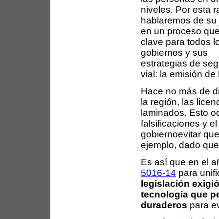
niveles. Por esta r
hablaremos de su 
en un proceso que
clave para todos l
gobiernos y sus
estrategias de seg
vial: la emisión d
Hace no más de di
la región, las lic
laminados. Esto o
falsificaciones y e
gobiernoevitar que
ejemplo, dado que
Es así que en el 
5016-14
para unifi
legislación exig
tecnología que p
duraderos
para ev