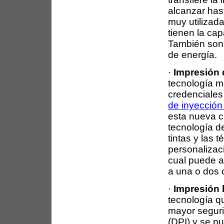
alcanzar has
muy utilizad
tienen la cap
También son
de energía.
·
Impresión d
tecnología m
credenciale
de inyección
esta nueva c
tecnología d
tintas y las
personalizaci
cual puede a
a una o dos 
·
Impresión l
tecnología q
mayor seguri
(DPI) y se p