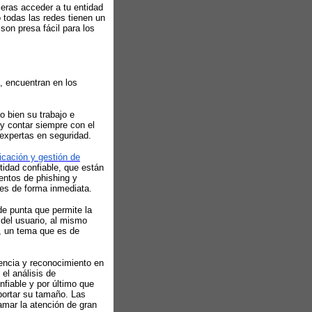
ieras acceder a tu entidad
o todas las redes tienen un
son presa fácil para los
, encuentran en los
o bien su trabajo e
 y contar siempre con el
expertas en seguridad.
icación y gestión de
tidad confiable, que están
entos de phishing y
es de forma inmediata.
e punta que permite la
 del usuario, al mismo
s, un tema que es de
encia y reconocimiento en
 el análisis de
fiable y por último que
mportar su tamaño. Las
amar la atención de gran