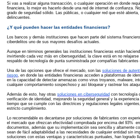
Si vas a realizar alguna transacción, o cualquier operación en donde requ
financiera, lo mejor es hacerlo desde una red de internet de confianza. N
grado de seguridad sólido. Las públicas, o cualquier red que esté abierta, 
delincuentes.
¿Y qué pueden hacer las entidades financieras?
Los bancos y demás instituciones que hacen parte del sistema financiero
ciberdelitos uno de sus mayores desafíos actuales.
Aunque en términos generales las instituciones financieras están haciend
invirtiendo cada vez más en ciberseguridad, la clave está en no relajarse
respaldo de tecnología de punta suministrada por compañías fabricantes 
Una de las opciones que ofrece el mercado, son las
soluciones de autent
riesgo
, en donde las entidades financieras acceden a plataformas de iden
en la capacidad de detectar amenazas como virus troyanos, malware, int
cualquier comportamiento sospechoso y así bloquear y rastrear los ataqu
Además de esto, hay otras
soluciones en ciberseguridad
con tecnología d
verificación de identidad, mejorando la seguridad general y la experiencia
tiempo que se cumple con las directrices y regulaciones legales vigente
estricto cumplimiento.
Lo recomendable es decantarse por soluciones de fabricantes con experi
el mercado que ofrezcan efectividad comprobada por encima del 93%
en
documentos, además que su implementación sea sencilla y altamente con
sean de fácil adaptabilidad a las necesidades de cualquier entidad sin i
soluciones con estas ventajas y características puntuales, han logrado ll