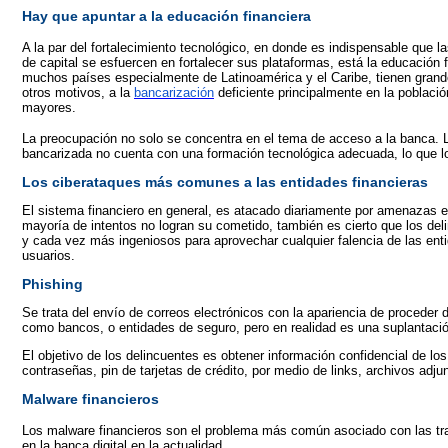
Hay que apuntar a la educación financiera
A la par del fortalecimiento tecnológico, en donde es indispensable que l
de capital se esfuercen en fortalecer sus plataformas, está la educación 
muchos países especialmente de Latinoamérica y el Caribe, tienen grande
otros motivos, a la
bancarización
deficiente principalmente en la población
mayores.
La preocupación no solo se concentra en el tema de acceso a la banca. 
bancarizada no cuenta con una formación tecnológica adecuada, lo que los
Los ciberataques más comunes a las entidades financieras
El sistema financiero en general, es atacado diariamente por amenazas e
mayoría de intentos no logran su cometido, también es cierto que los del
y cada vez más ingeniosos para aprovechar cualquier falencia de las ent
usuarios.
Phishing
Se trata del envío de correos electrónicos con la apariencia de proceder 
como bancos, o entidades de seguro, pero en realidad es una suplantació
El objetivo de los delincuentes es obtener información confidencial de lo
contraseñas, pin de tarjetas de crédito, por medio de links, archivos adjun
Malware financieros
Los malware financieros son el problema más común asociado con las tr
en la banca digital en la actualidad.