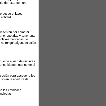
aje de texto con un
 no desde enlaces
 entidad.
presentan por cometer
no repetirlas y tener una
 claves bancarias, lo
no tengan alguna relación
cuente el uso de distintas
rones biométricos como el
icación para acceder a los
uso en la apertura de
de las entidades
cnologías.