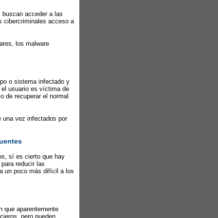
s buscan acceder a las
os cibercriminales acceso a
.
lares, los malware
ipo o sistema infectado y
 el usuario es víctima de
 de recuperar el normal
 una vez infectados por
cuentes
s, sí es cierto que hay
para reducir las
a un poco más difícil a los
ón que aparentemente
ancieros, pero pueden