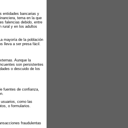
as entidades bancarias y
financiera, tema en la que
s falencias debido, entre
 rural y en los adultos
La mayoría de la población
 lleva a ser presa fácil.
xternas. Aunque la
incuentes son persistentes
idades o descuido de los
de fuentes de confianza,
n.
s usuarios, como las
tos, o formularios.
ansacciones fraudulentas