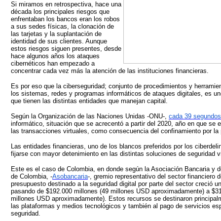
Si miramos en retrospectiva, hace una
década los principales riesgos que
enfrentaban los bancos eran los robos
a sus sedes físicas, la clonación de
las tarjetas y la suplantación de
identidad de sus clientes. Aunque
estos riesgos siguen presentes, desde
hace algunos años los ataques
cibernéticos han empezado a
concentrar cada vez más la atención de las instituciones financieras.
Es por eso que la ciberseguridad; conjunto de procedimientos y herramie
los sistemas, redes y programas informáticos de ataques digitales, es uno
que tienen las distintas entidades que manejan capital.
Según la Organización de las Naciones Unidas -ONU-,
cada 39 segundos
informático, situación que se acrecentó a partir del 2020, año en que se
las transacciones virtuales, como consecuencia del confinamiento por la
Las entidades financieras, uno de los blancos preferidos por los ciberde
fijarse con mayor detenimiento en las distintas soluciones de seguridad vi
Este es el caso de Colombia, en donde según la Asociación Bancaria y d
de Colombia, -
Asobancaria
-, gremio representativo del sector financiero d
presupuesto destinado a la seguridad digital por parte del sector creció 
pasando de $192.000 millones (49 millones USD aproximadamente) a $31
millones USD aproximadamente). Estos recursos se destinaron principalm
las plataformas y medios tecnológicos y también al pago de servicios es
seguridad.