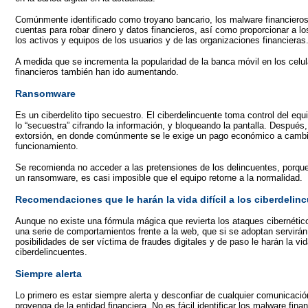
Comúnmente identificado como troyano bancario, los malware financiero
cuentas para robar dinero y datos financieros, así como proporcionar a l
los activos y equipos de los usuarios y de las organizaciones financieras
A medida que se incrementa la popularidad de la banca móvil en los celu
financieros también han ido aumentando.
Ransomware
Es un ciberdelito tipo secuestro. El ciberdelincuente toma control del equ
lo “secuestra” cifrando la información, y bloqueando la pantalla. Después,
extorsión, en donde comúnmente se le exige un pago económico a cambio
funcionamiento.
Se recomienda no acceder a las pretensiones de los delincuentes, porque
un ransomware, es casi imposible que el equipo retorne a la normalidad.
Recomendaciones que le harán la vida difícil a los ciberdelin
Aunque no existe una fórmula mágica que revierta los ataques cibernético
una serie de comportamientos frente a la web, que si se adoptan servirán 
posibilidades de ser víctima de fraudes digitales y de paso le harán la vid
ciberdelincuentes.
Siempre alerta
Lo primero es estar siempre alerta y desconfiar de cualquier comunicaci
provenga de la entidad financiera. No es fácil identificar los malware fin