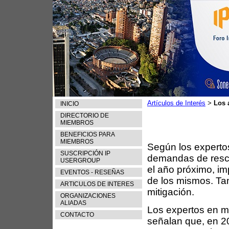
Artículos de Interés
Los 
>
INICIO
DIRECTORIO DE
MIEMBROS
BENEFICIOS PARA
MIEMBROS
Según los experto
SUSCRIPCIÓN IP
demandas de resc
USERGROUP
el año próximo, i
EVENTOS - RESEÑAS
de los mismos. Ta
ARTICULOS DE INTERES
mitigación.
ORGANIZACIONES
ALIADAS
Los expertos en m
CONTACTO
señalan que, en 2