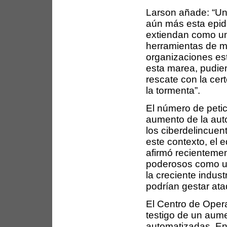
Larson añade: “Un
aún más esta epi
extiendan como un
herramientas de mi
organizaciones es
esta marea, pudien
rescate con la cer
la tormenta”.
El número de petic
aumento de la aut
los ciberdelincuen
este contexto, el 
afirmó recienteme
poderosos como un
la creciente indus
podrían gestar at
El Centro de Oper
testigo de un aume
automatizadas. En 