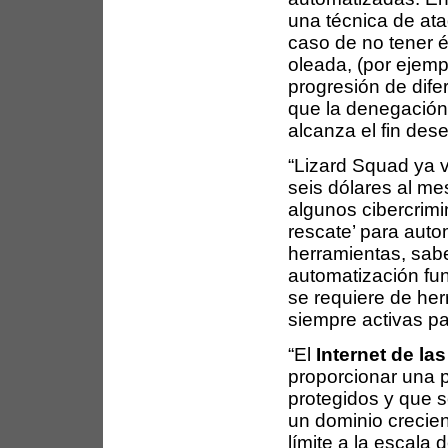
una técnica de at
caso de no tener 
oleada, (por ejem
progresión de dif
que la denegación d
alcanza el fin des
“Lizard Squad ya 
seis dólares al me
algunos cibercrimi
rescate’ para auto
herramientas, sabe
automatización fu
se requiere de he
siempre activas p
“El
Internet de la
proporcionar una p
protegidos y que s
un dominio crecien
límite a la escala 