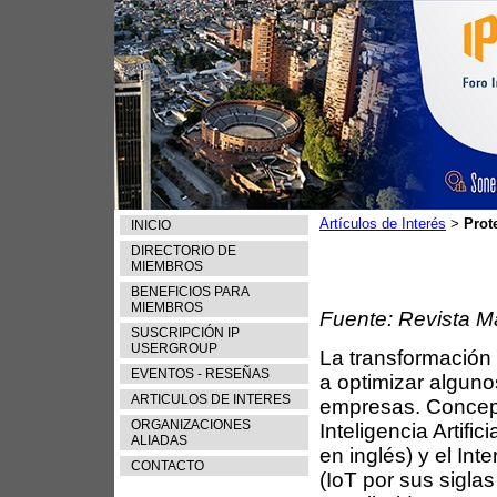
Artículos de Interés
Prot
>
INICIO
DIRECTORIO DE
MIEMBROS
BENEFICIOS PARA
MIEMBROS
Fuente: Revista M
SUSCRIPCIÓN IP
USERGROUP
La transformación 
EVENTOS - RESEÑAS
a optimizar alguno
ARTICULOS DE INTERES
empresas. Concep
ORGANIZACIONES
Inteligencia Artifici
ALIADAS
en inglés) y el Int
CONTACTO
(IoT por sus siglas