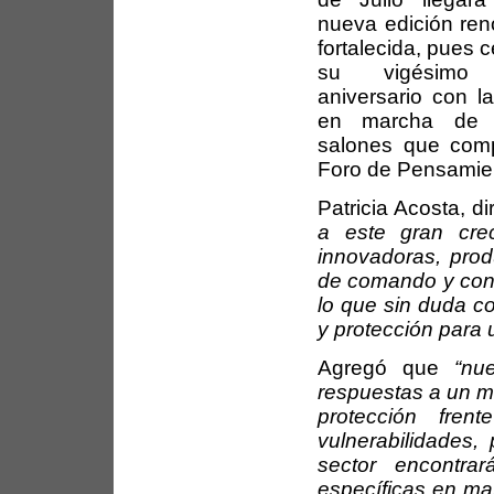
nueva edición re
fortalecida, pues 
su vigésimo 
aniversario con l
en marcha de 
salones que comp
Foro de Pensamien
Patricia Acosta, di
a este gran crec
innovadoras, prod
de comando y cont
lo que sin duda c
y protección para u
Agregó que
“nu
respuestas a un mu
protección fre
vulnerabilidades, 
sector encontra
específicas en mat