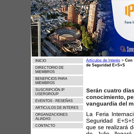
Artículos de Interés
Con 
>
INICIO
de Seguridad E+S+S
DIRECTORIO DE
MIEMBROS
BENEFICIOS PARA
MIEMBROS
Serán cuatro días
SUSCRIPCIÓN IP
USERGROUP
conocimiento, pe
EVENTOS - RESEÑAS
vanguardia del m
ARTICULOS DE INTERES
La Feria Internac
ORGANIZACIONES
ALIADAS
Seguridad E+S+
CONTACTO
que se realizará d
de Julio llegar