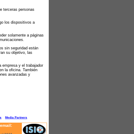
ue terceras personas
o los dispositivos a
eder solamente a páginas
comunicaciones.
os sin seguridad están
an su objetivo, las
 empresa y el trabajador
en la oficina. También
iones avanzadas y
s
Media Partners
email: