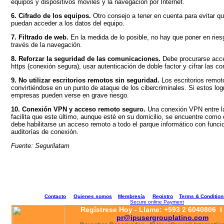
equipos y dispositivos móviles y la navegación por Internet.
6. Cifrado de los equipos.
Otro consejo a tener en cuenta para evitar q
puedan acceder a los datos del equipo.
7. Filtrado de web.
En la medida de lo posible, no hay que poner en riesg
través de la navegación.
8. Reforzar la seguridad de las comunicaciones.
Debe procurarse acc
https (conexión segura), usar autenticación de doble factor y cifrar las 
9. No utilizar escritorios remotos sin seguridad.
Los escritorios remot
convirtiéndose en un punto de ataque de los cibercriminales. Si estos logr
empresas pueden verse en grave riesgo.
10. Conexión VPN y acceso remoto seguro.
Una conexión VPN entre la
facilita que este último, aunque esté en su domicilio, se encuentre como 
debe habilitarse un acceso remoto a todo el parque informático con func
auditorías de conexión.
Fuente: Segurilatam
Contacto
Quienes somos
Membresía
Registro
Terms & Condition
Secure online Payment
Regístrese Hoy - Llame: +593 2 6040806 I 
pr@ipusergrouplatino.com