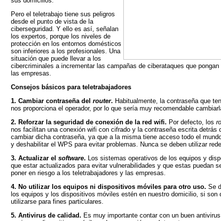
sus domicilios.
Pero el teletrabajo tiene sus peligros
desde el punto de vista de la
ciberseguridad. Y ello es así, señalan
los expertos, porque los niveles de
protección en los entornos domésticos
son inferiores a los profesionales. Una
situación que puede llevar a los
cibercriminales a incrementar las campañas de ciberataques que pongan e
las empresas.
Consejos básicos para teletrabajadores
1. Cambiar contraseña del
router
.
Habitualmente, la contraseña que te
nos proporciona el operador, por lo que sería muy recomendable cambiarl
2. Reforzar la seguridad de conexión de la red wifi.
Por defecto, los
r
nos facilitan una conexión wifi con cifrado y la contraseña escrita detrás
cambiar dicha contraseña, ya que a la misma tiene acceso todo el mundo
y deshabilitar el WPS para evitar problemas. Nunca se deben utilizar redes
3. Actualizar el
software
.
Los sistemas operativos de los equipos y disp
que estar actualizados para evitar vulnerabilidades y que estas puedan 
poner en riesgo a los teletrabajadores y las empresas.
4. No utilizar los equipos ni dispositivos móviles para otro uso.
Se d
los equipos y los dispositivos móviles estén en nuestro domicilio, si so
utilizarse para fines particulares.
5. Antivirus de calidad.
Es muy importante contar con un buen antivirus 