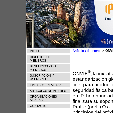
Artículos de Interés
ONVI
>
INICIO
DIRECTORIO DE
MIEMBROS
BENEFICIOS PARA
MIEMBROS
®
ONVIF
, la iniciat
SUSCRIPCIÓN IP
estandarización gl
USERGROUP
líder para product
EVENTOS - RESEÑAS
seguridad física 
ARTICULOS DE INTERES
en IP, ha anuncia
ORGANIZACIONES
ALIADAS
finalizará su sopor
CONTACTO
Profile (perfil) Q a
principios del pró